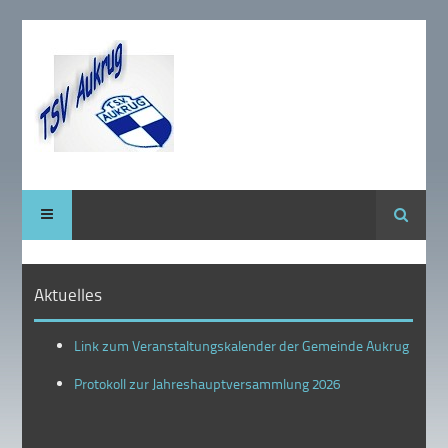
Suche
Aktuelles
Link zum Veranstaltungskalender der Gemeinde Aukrug
Protokoll zur Jahreshauptversammlung 2026