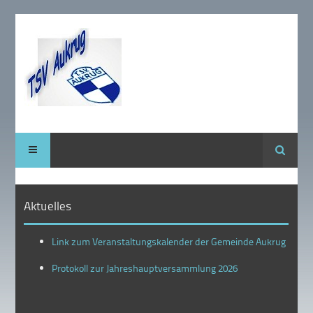
Suche
Aktuelles
Link zum Veranstaltungskalender der Gemeinde Aukrug
Protokoll zur Jahreshauptversammlung 2026