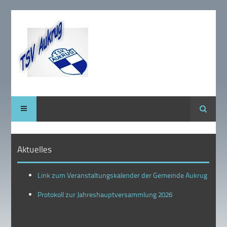
Suche
Aktuelles
Link zum Veranstaltungskalender der Gemeinde Aukrug
Protokoll zur Jahreshauptversammlung 2026