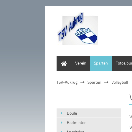
Home
Verein
Sparten
Fotoalb
TSV-Aukrug
Sparten
Volleyball
Boule
W
Badminton
W
fit mit fun