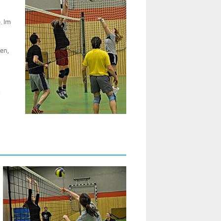
. Im
en,
.
u