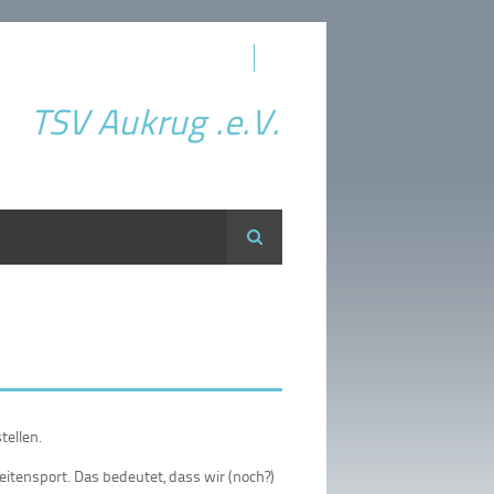
TSV Aukrug .e.V.
Suche
tellen.
reitensport. Das bedeutet, dass wir (noch?)